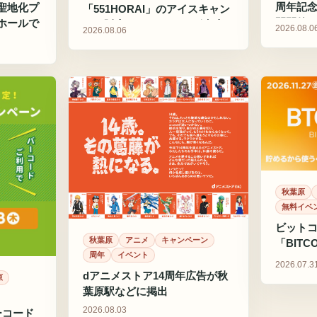
周年記念
聖地化プ
「551HORAI」のアイスキャン
間開催
ホールで
デー販売やVTuberコラボ弁当
2026.08.0
2026.08.06
が登場
秋葉原
無料イベ
ビット
秋葉原
アニメ
キャンペーン
「BITCO
周年
イベント
ルサール
2026.07.3
dアニメストア14周年広告が秋
原
葉原駅などに掲出
2026.08.03
ーコード