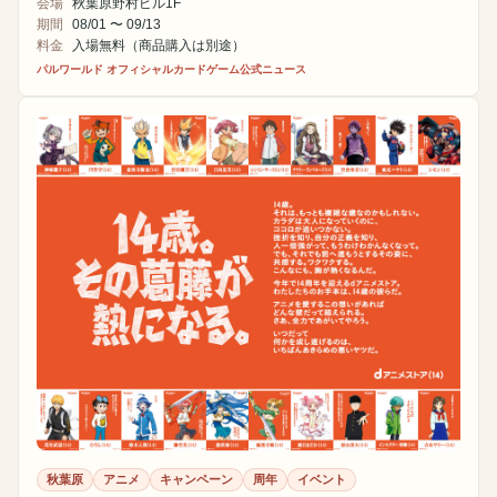
会場
秋葉原野村ビル1F
期間
08/01 〜 09/13
料金
入場無料（商品購入は別途）
パルワールド オフィシャルカードゲーム公式ニュース
秋葉原
アニメ
キャンペーン
周年
イベント