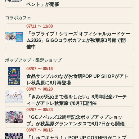
ベント」が開催
コラボカフェ
07/11 〜 11/08
「ラブライブ！シリーズ オフィシャルカードゲー
ム2026」GiGOコラボカフェが秋葉原3号館で開
催中
ポップアップ・限定ショップ
08/07 〜 08/16
食品サンプルのながお食研POP UP SHOPがアト
レ秋葉原に8月再登場
08/07 〜 08/20
「きみが死ぬまで恋をしたい」8周年記念パーテ
ィーがアトレ秋葉原で8月7日開催
08/07 〜 08/23
「GCノベルズ12周年記念ポップアップショッ
プ」が秋葉原グランエンタスで8月7日から開催
08/07 〜 08/16
「しゅごキャラ！」POP UP CORNERがコトブ