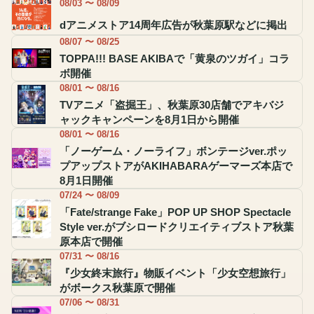
08/03 〜 08/09
dアニメストア14周年広告が秋葉原駅などに掲出
08/07 〜 08/25
TOPPA!!! BASE AKIBAで「黄泉のツガイ」コラ
ボ開催
08/01 〜 08/16
TVアニメ「盗掘王」、秋葉原30店舗でアキバジ
ャックキャンペーンを8月1日から開催
08/01 〜 08/16
「ノーゲーム・ノーライフ」ボンテージver.ポッ
プアップストアがAKIHABARAゲーマーズ本店で
8月1日開催
07/24 〜 08/09
「Fate/strange Fake」POP UP SHOP Spectacle
Style ver.がブシロードクリエイティブストア秋葉
原本店で開催
07/31 〜 08/16
『少女終末旅行』物販イベント「少女空想旅行」
がボークス秋葉原で開催
07/06 〜 08/31