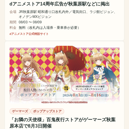
dアニメストア14周年広告が秋葉原駅などに掲出
会場
JR秋葉原駅 昭和通り口改札内外／電気街口、ラジ館ビジョン、
オノデンMXビジョン
期間
08/03 〜 08/09
料金
無料（改札内は入場券・乗車券が必要）
dアニメストア公式特設サイト
ゲーマーズ
ポップアップストア
「お隣の天使様」百鬼夜行ストアがゲーマーズ秋葉
原本店で8月3日開催