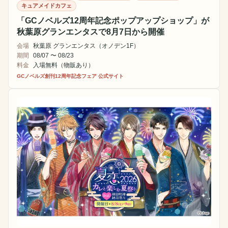
キュアメイドカフェ
「GCノベルズ12周年記念ポップアップショップ」が
秋葉原グランエンタスで8月7日から開催
会場
秋葉原 グランエンタス（オノデン1F）
期間
08/07 〜 08/23
料金
入場無料（物販あり）
GCノベルズ創刊12周年記念フェア 公式サイト