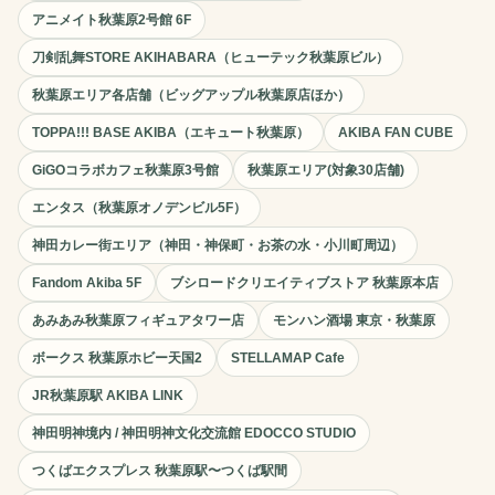
アニメイト秋葉原2号館 6F
刀剣乱舞STORE AKIHABARA（ヒューテック秋葉原ビル）
秋葉原エリア各店舗（ビッグアップル秋葉原店ほか）
TOPPA!!! BASE AKIBA（エキュート秋葉原）
AKIBA FAN CUBE
GiGOコラボカフェ秋葉原3号館
秋葉原エリア(対象30店舗)
エンタス（秋葉原オノデンビル5F）
神田カレー街エリア（神田・神保町・お茶の水・小川町周辺）
Fandom Akiba 5F
ブシロードクリエイティブストア 秋葉原本店
あみあみ秋葉原フィギュアタワー店
モンハン酒場 東京・秋葉原
ボークス 秋葉原ホビー天国2
STELLAMAP Cafe
JR秋葉原駅 AKIBA LINK
神田明神境内 / 神田明神文化交流館 EDOCCO STUDIO
つくばエクスプレス 秋葉原駅〜つくば駅間