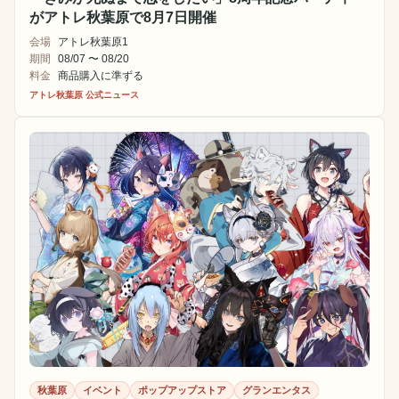
がアトレ秋葉原で8月7日開催
会場
アトレ秋葉原1
期間
08/07 〜 08/20
料金
商品購入に準ずる
アトレ秋葉原 公式ニュース
秋葉原
イベント
ポップアップストア
グランエンタス