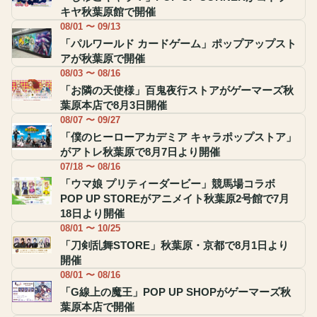
キヤ秋葉原館で開催
08/01 〜 09/13
「パルワールド カードゲーム」ポップアップスト
アが秋葉原で開催
08/03 〜 08/16
「お隣の天使様」百鬼夜行ストアがゲーマーズ秋
葉原本店で8月3日開催
08/07 〜 09/27
「僕のヒーローアカデミア キャラポップストア」
がアトレ秋葉原で8月7日より開催
07/18 〜 08/16
「ウマ娘 プリティーダービー」競馬場コラボ
POP UP STOREがアニメイト秋葉原2号館で7月
18日より開催
08/01 〜 10/25
「刀剣乱舞STORE」秋葉原・京都で8月1日より
開催
08/01 〜 08/16
「G線上の魔王」POP UP SHOPがゲーマーズ秋
葉原本店で開催