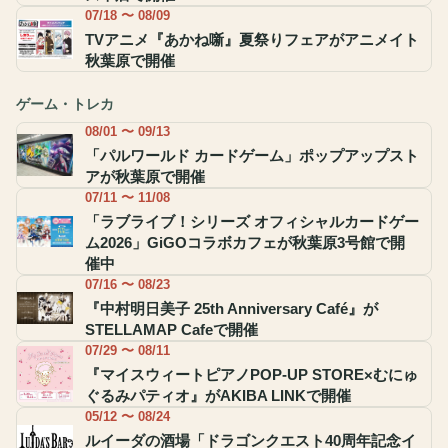
07/18 〜 08/09
TVアニメ『あかね噺』夏祭りフェアがアニメイト
秋葉原で開催
ゲーム・トレカ
08/01 〜 09/13
「パルワールド カードゲーム」ポップアップスト
アが秋葉原で開催
07/11 〜 11/08
「ラブライブ！シリーズ オフィシャルカードゲー
ム2026」GiGOコラボカフェが秋葉原3号館で開
催中
07/16 〜 08/23
『中村明日美子 25th Anniversary Café』が
STELLAMAP Cafeで開催
07/29 〜 08/11
『マイスウィートピアノPOP-UP STORE×むにゅ
ぐるみパティオ』がAKIBA LINKで開催
05/12 〜 08/24
ルイーダの酒場「ドラゴンクエスト40周年記念イ