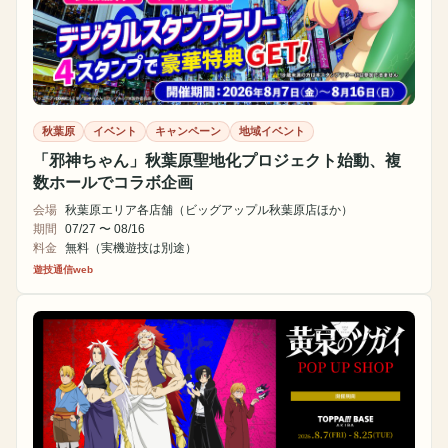
秋葉原
イベント
キャンペーン
地域イベント
「邪神ちゃん」秋葉原聖地化プロジェクト始動、複
数ホールでコラボ企画
会場
秋葉原エリア各店舗（ビッグアップル秋葉原店ほか）
期間
07/27 〜 08/16
料金
無料（実機遊技は別途）
遊技通信web