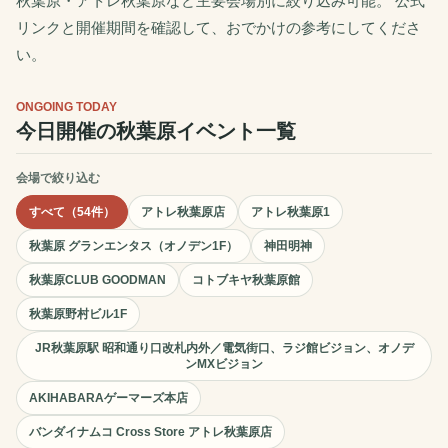
秋葉原・アトレ秋葉原など主要会場別に絞り込み可能。 公式
リンクと開催期間を確認して、おでかけの参考にしてくださ
い。
ONGOING TODAY
今日開催の秋葉原イベント一覧
会場で絞り込む
すべて（54件）
アトレ秋葉原店
アトレ秋葉原1
秋葉原 グランエンタス（オノデン1F）
神田明神
秋葉原CLUB GOODMAN
コトブキヤ秋葉原館
秋葉原野村ビル1F
JR秋葉原駅 昭和通り口改札内外／電気街口、ラジ館ビジョン、オノデ
ンMXビジョン
AKIHABARAゲーマーズ本店
バンダイナムコ Cross Store アトレ秋葉原店