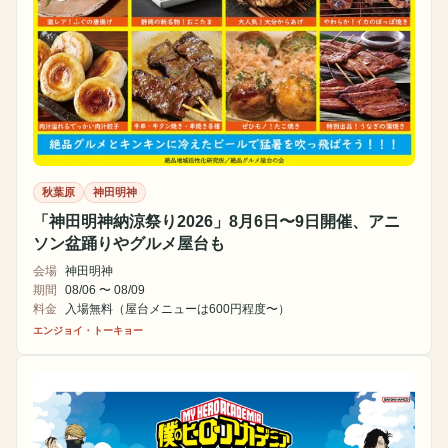
秋葉原
神田明神
「神田明神納涼祭り2026」8月6日〜9日開催、アニ
ソン盆踊りやグルメ屋台も
会場
神田明神
期間
08/06 〜 08/09
料金
入場無料（屋台メニューは600円程度〜）
エンジョイ・トーキョー