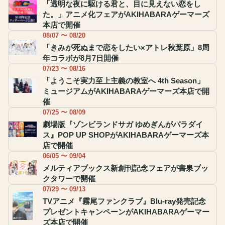
「透明な夜に駆ける君と、目に見えない恋をし
た。」アニメ化フェアがAKIHABARAゲーマーズ
本店で開催
08/07 〜 08/20
「きみが死ぬまで恋をしたい×アトレ秋葉原」8周
年コラボが8月7日開催
07/23 〜 08/16
「ようこそ実力至上主義の教室へ 4th Season」
ミュージアムがAKIHABARAゲーマーズ本店で開
催
07/25 〜 08/09
劇場版『ゾンビランドサガ ゆめぎんがパラダイ
ス』POP UP SHOPがAKIHABARAゲーマーズ本
店で開催
06/05 〜 09/04
メルティアブックス新創刊記念フェアが書泉ブッ
クタワーで開催
07/29 〜 09/13
TVアニメ『霧尾ファンクラブ』Blu-ray発売記念
プレゼントキャンペーンがAKIHABARAゲーマー
ズ本店で開催