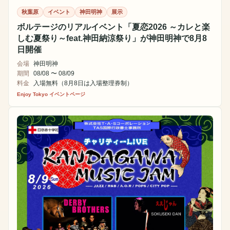
秋葉原
イベント
神田明神
展示
ボルテージのリアルイベント「夏恋2026 ～カレと楽
しむ夏祭り～feat.神田納涼祭り」が神田明神で8月8
日開催
会場
神田明神
期間
08/08 〜 08/09
料金
入場無料（8月8日は入場整理券制）
Enjoy Tokyo イベントページ