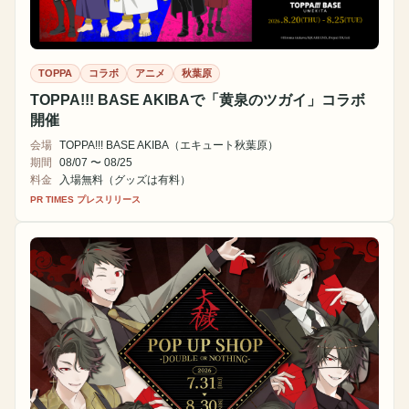
TOPPA
コラボ
アニメ
秋葉原
TOPPA!!! BASE AKIBAで「黄泉のツガイ」コラボ
開催
会場
TOPPA!!! BASE AKIBA（エキュート秋葉原）
期間
08/07 〜 08/25
料金
入場無料（グッズは有料）
PR TIMES プレスリリース