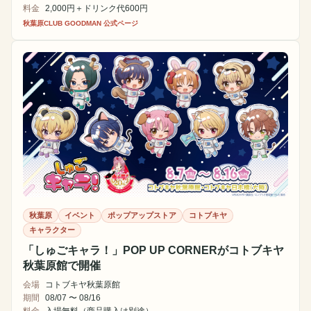
料金
2,000円＋ドリンク代600円
秋葉原CLUB GOODMAN 公式ページ
秋葉原
イベント
ポップアップストア
コトブキヤ
キャラクター
「しゅごキャラ！」POP UP CORNERがコトブキヤ
秋葉原館で開催
会場
コトブキヤ秋葉原館
期間
08/07 〜 08/16
料金
入場無料（商品購入は別途）