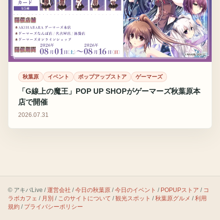
秋葉原
イベント
ポップアップストア
ゲーマーズ
「G線上の魔王」POP UP SHOPがゲーマーズ秋葉原本
店で開催
2026.07.31
© アキバLive /
運営会社
/
今日の秋葉原
/
今日のイベント
/
POPUPストア
/
コ
ラボカフェ
/
月別
/
このサイトについて
/
観光スポット
/
秋葉原グルメ
/
利用
規約
/
プライバシーポリシー