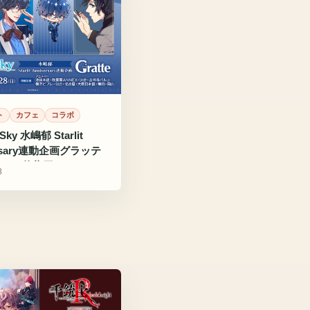
ト
カフェ
コラボ
Sky 水嶋郁 Starlit
ersary連動企画グラッテ
イト秋葉原ANNEXで
8