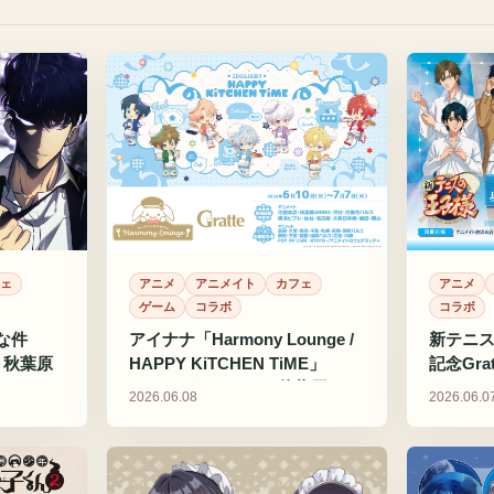
アニメ
ェ
アニメ
アニメイト
カフェ
コラボ
ゲーム
コラボ
新テニス
な件
アイナナ「Harmony Lounge /
記念Gr
イト秋葉原
HAPPY KiTCHEN TiME」
ANNE
Gratteがアニメイト秋葉原
2026.06.0
2026.06.08
ANNEXで開催