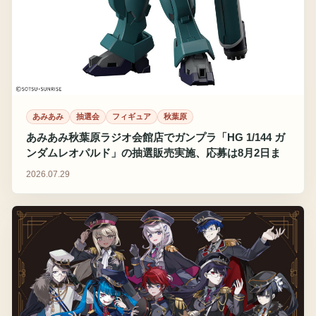
あみあみ
抽選会
フィギュア
秋葉原
あみあみ秋葉原ラジオ会館店でガンプラ「HG 1/144 ガ
ンダムレオパルド」の抽選販売実施、応募は8月2日ま
で
2026.07.29