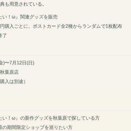
典も用意されている。
たい！ω』関連グッズを販売
00円購入ごとに、ポストカード全2種からランダムで1枚配布
終了
(金)〜7月12日(日)
ス秋葉原店
品購入は別途）
たい！ω』の新作グッズを秋葉原で探している方
原の期間限定ショップを巡りたい方