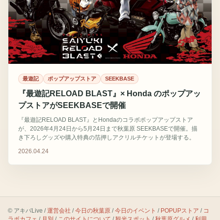
最遊記
ポップアップストア
SEEKBASE
『最遊記RELOAD BLAST』× Honda のポップアッ
プストアがSEEKBASEで開催
『最遊記RELOAD BLAST』とHondaのコラボポップアップストア
が、2026年4月24日から5月24日まで秋葉原 SEEKBASEで開催。描
き下ろしグッズや購入特典の箔押しアクリルチケットが登場する。
2026.04.24
© アキバLive /
運営会社
/
今日の秋葉原
/
今日のイベント
/
POPUPストア
/
コ
ラボカフェ
/
月別
/
このサイトについて
/
観光スポット
/
秋葉原グルメ
/
利用