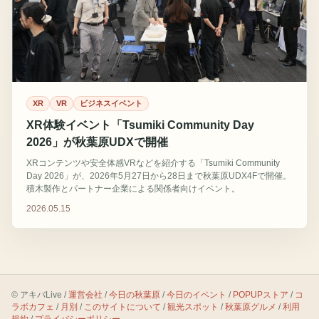
XR
VR
ビジネスイベント
XR体験イベント「Tsumiki Community Day
2026」が秋葉原UDXで開催
XRコンテンツや安全体感VRなどを紹介する「Tsumiki Community
Day 2026」が、2026年5月27日から28日まで秋葉原UDX4Fで開催。
積木製作とパートナー企業による関係者向けイベント。
2026.05.15
© アキバLive /
運営会社
/
今日の秋葉原
/
今日のイベント
/
POPUPストア
/
コ
ラボカフェ
/
月別
/
このサイトについて
/
観光スポット
/
秋葉原グルメ
/
利用