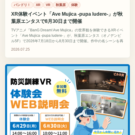
バンドリ！
XR
VR
秋葉原
体験
XR体験イベント「Ave Mujica -pupa ludere-」が秋
葉原エンタスで8月30日まで開催
TVアニメ『BanG Dream! Ave Mujica』の世界観を体験できるXRイベ
ント「Ave Mujica -pupa ludere-」が、秋葉原エンタス（オノデンビ
ル5F）で2026年7月18日から8月30日まで開催。作中の名シーンを再
現したバーチャル空間を自由に巡る約30分の体験で、キャスト5名の
2026.07.25
録り下ろしボイスや作中キャラクターとの記念撮影機能も用意。チケ
ットは平日1,500円、土日祝2,000円（税込）。