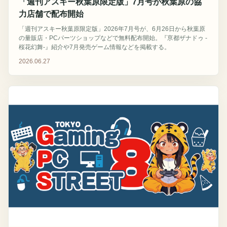
「週刊アスキー秋葉原限定版」7月号が秋葉原の協
力店舗で配布開始
「週刊アスキー秋葉原限定版」2026年7月号が、6月26日から秋葉原
の量販店・PCパーツショップなどで無料配布開始。『亰都ザナドゥ -
桜花幻舞-』紹介や7月発売ゲーム情報などを掲載する。
2026.06.27