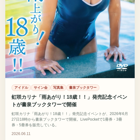
アイドル
サイン会
写真集
書泉ブックタワー
虹咲カリナ「雨あがり！18歳！！」発売記念イベン
トが書泉ブックタワーで開催
虹咲カリナ「雨あがり！18歳！！」発売記念イベントが、2026年6月
27日18時から書泉ブックタワーで開催。LivePocketで1冊券・3冊
券・5冊券を販売している。
2026.06.11