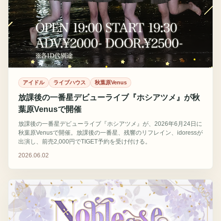
アイドル
ライブハウス
秋葉原Venus
放課後の一番星デビューライブ『ホシアツメ』が秋
葉原Venusで開催
放課後の一番星デビューライブ『ホシアツメ』が、2026年6月24日に
秋葉原Venusで開催。放課後の一番星、残響のリフレイン、idoressが
出演し、前売2,000円でTIGET予約を受け付ける。
2026.06.02