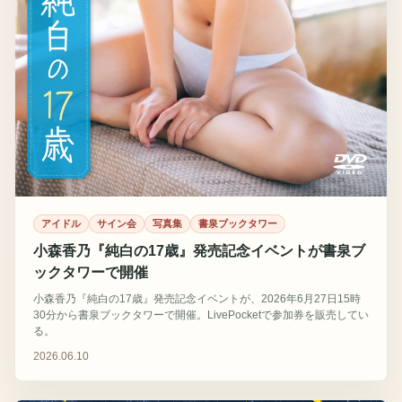
アイドル
サイン会
写真集
書泉ブックタワー
小森香乃『純白の17歳』発売記念イベントが書泉ブ
ックタワーで開催
小森香乃『純白の17歳』発売記念イベントが、2026年6月27日15時
30分から書泉ブックタワーで開催。LivePocketで参加券を販売してい
る。
2026.06.10