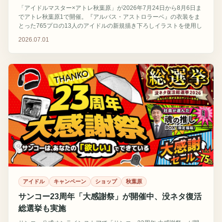
規グッズ登場
「アイドルマスター×アトレ秋葉原」が2026年7月24日から8月6日ま
でアトレ秋葉原1で開催。『アルバス・アストロラーベ』の衣装をま
とった765プロの13人のアイドルの新規描き下ろしイラストを使用し
たグッズや装飾が登場する。
2026.07.01
アイドル
キャンペーン
ショップ
秋葉原
サンコー23周年「大感謝祭」が開催中、没ネタ復活
総選挙も実施