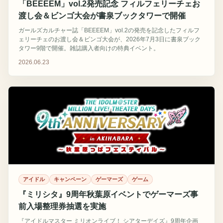
「BEEEEM」vol.2発売記念 フィルフェリーチェお
渡し会＆ビンゴ大会が書泉ブックタワーで開催
ガールズカルチャー誌「BEEEEM」vol.2の発売を記念したフィルフ
ェリーチェのお渡し会＆ビンゴ大会が、2026年7月3日に書泉ブック
タワー9階で開催。雑誌購入者向けの特典イベント。
2026.06.23
アイドル
キャンペーン
ゲーマーズ
ゲーム
『ミリシタ』9周年秋葉原イベントでゲーマーズ事
前入場整理券抽選を実施
『アイドルマスター ミリオンライブ！ シアターデイズ』9周年企画